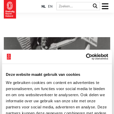
NL
EN
Deze website maakt gebruik van cookies
De zee zit in mijn oog: strandberoepen in Zandvoort
We gebruiken cookies om content en advertenties te
Wij genieten allemaal van het strand en de zee in Zandvoort,
maar vergeten soms dat achter de schermen hard werk schuil
personaliseren, om functies voor social media te bieden
gaat. De tentoonstelling ‘De zee zit in mijn oog’ is een ode aan
en om ons websiteverkeer te analyseren. Ook delen we
die harde werkers. Het Noord-Hollands Archief dook in de
informatie over uw gebruik van onze site met onze
1 min
collectie en laat van 21 maart t/m 30 juni 2024 op de
Boulevard van Zandvoort oude en nieuwe pareltjes uit de
partners voor social media, adverteren en analyse. Deze
collectie zien.
partners kunnen deze gegevens combineren met andere