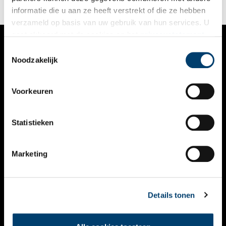
informatie die u aan ze heeft verstrekt of die ze hebben
verzameld op basis van uw gebruik van hun services. U
gaat akkoord met de cookies en het
privacystatement
als u onze website blijft gebruiken.
Toestemmingsselectie
VERHALEN
Noodzakelijk
NIEUWS
Voorkeuren
KALENDER
THEMA’S
Statistieken
ACTIVITEITEN
Marketing
VIDEO’S
OVER ONS
Details tonen
CONTACT