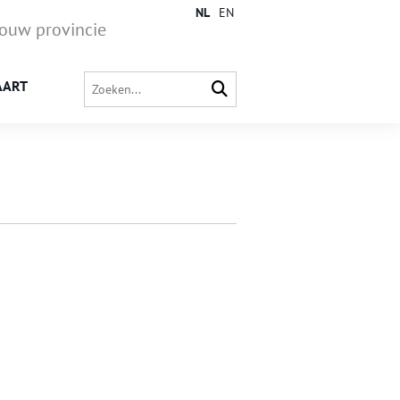
NL
EN
jouw provincie
AART