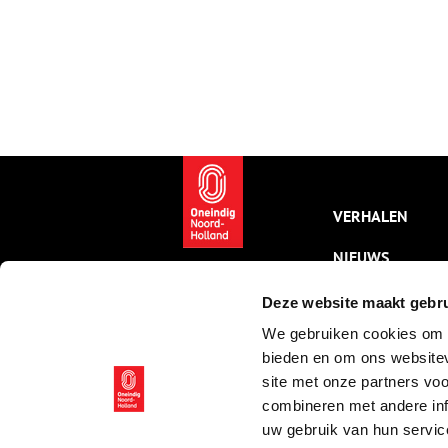
VERHALEN
NIEUWS
KALENDER
Deze website maakt gebru
We gebruiken cookies om c
THEMA’S
bieden en om ons websitev
ACTIVITEITEN
site met onze partners vo
combineren met andere inf
VIDEO’S
uw gebruik van hun servic