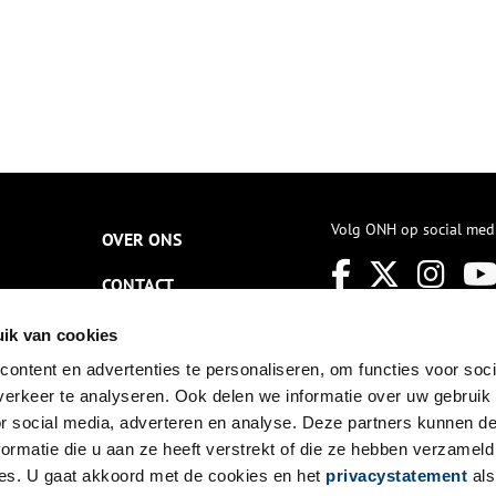
Volg ONH op social med
OVER ONS
CONTACT
NIEUWSBRIEF
ik van cookies
ontent en advertenties te personaliseren, om functies voor soci
DISCLAIMER
erkeer te analyseren. Ook delen we informatie over uw gebruik
PRIVACY
or social media, adverteren en analyse. Deze partners kunnen 
ormatie die u aan ze heeft verstrekt of die ze hebben verzameld
TOEGANKELIJKHEID
es. U gaat akkoord met de cookies en het
privacystatement
als