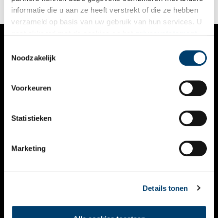
informatie die u aan ze heeft verstrekt of die ze hebben
verzameld op basis van uw gebruik van hun services. U
gaat akkoord met de cookies en het
privacystatement
als u onze website blijft gebruiken.
Toestemmingsselectie
VERHALEN
Noodzakelijk
NIEUWS
Voorkeuren
KALENDER
THEMA’S
Statistieken
ACTIVITEITEN
Marketing
VIDEO’S
OVER ONS
Details tonen
CONTACT