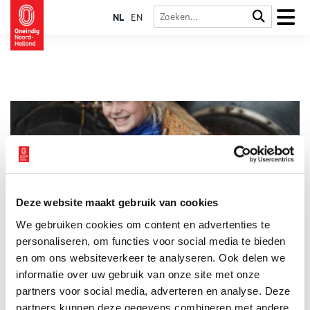
NL
EN
Deze website maakt gebruik van cookies
Mei is stoommaand in het Stoommachinemuseum
We gebruiken cookies om content en advertenties te
Beleef techniek in zijn puurste vorm op een oer-Hollandse
locatie! Op de stoomdagen stookt het Stoommachinemuseum
personaliseren, om functies voor social media te bieden
in Medemblik het vuur op en draaien de machines onder
en om ons websiteverkeer te analyseren. Ook delen we
stoom.
informatie over uw gebruik van onze site met onze
1 min
partners voor social media, adverteren en analyse. Deze
partners kunnen deze gegevens combineren met andere