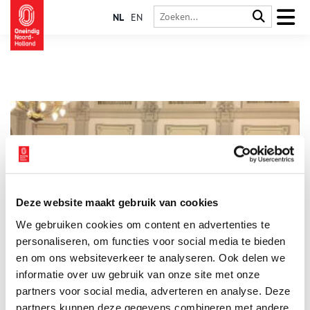
NL
EN
Deze website maakt gebruik van cookies
25 rijksmonumenten krijgen subsidie voor restauratie
We gebruiken cookies om content en advertenties te
De provincie Noord-Holland heeft bijna € 4,5 miljoen subsidie
verdeeld voor de restauratie van 25 rijksmonumenten. Met de
personaliseren, om functies voor social media te bieden
subsidie wil de provincie het behoud van rijksmonumenten in
en om ons websiteverkeer te analyseren. Ook delen we
Noord-Holland via restauratie stimuleren. Dit jaar is onder
informatie over uw gebruik van onze site met onze
1 min
andere budget toegewezen aan de restauratie van de
stolpboerderij Buitenrust in Westerblokker zodat hier een
partners voor social media, adverteren en analyse. Deze
kinderdagverblijf kan worden gerealiseerd. En aan de Grote
partners kunnen deze gegevens combineren met andere