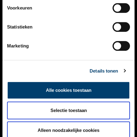
VIDEO’S
Voorkeuren
OVER ONS
Statistieken
CONTACT
NIEUWSBRIEF
Marketing
DISCLAIMER
Details tonen
PRIVACY
TOEGANKELIJKHEID
Alle cookies toestaan
Volg ONH op social media
Selectie toestaan
Alleen noodzakelijke cookies
© ONH | 2026