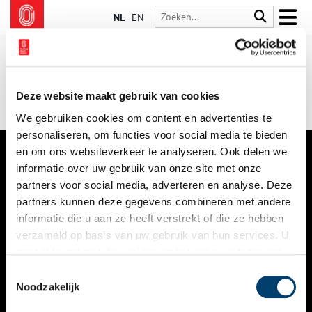
NL
EN
Deze website maakt gebruik van cookies
We gebruiken cookies om content en advertenties te
personaliseren, om functies voor social media te bieden
en om ons websiteverkeer te analyseren. Ook delen we
informatie over uw gebruik van onze site met onze
VERHALEN
partners voor social media, adverteren en analyse. Deze
NIEUWS
partners kunnen deze gegevens combineren met andere
informatie die u aan ze heeft verstrekt of die ze hebben
KALENDER
verzameld op basis van uw gebruik van hun services. U
gaat akkoord met de cookies en het
privacystatement
THEMA’S
als u onze website blijft gebruiken.
Toestemmingsselectie
ACTIVITEITEN
Noodzakelijk