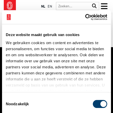
NL
EN
Deze website maakt gebruik van cookies
We gebruiken cookies om content en advertenties te
personaliseren, om functies voor social media te bieden
en om ons websiteverkeer te analyseren. Ook delen we
informatie over uw gebruik van onze site met onze
VERHALEN
partners voor social media, adverteren en analyse. Deze
NIEUWS
partners kunnen deze gegevens combineren met andere
informatie die u aan ze heeft verstrekt of die ze hebben
KALENDER
verzameld op basis van uw gebruik van hun services. U
gaat akkoord met de cookies en het
privacystatement
THEMA’S
als u onze website blijft gebruiken.
Toestemmingsselectie
ACTIVITEITEN
Noodzakelijk