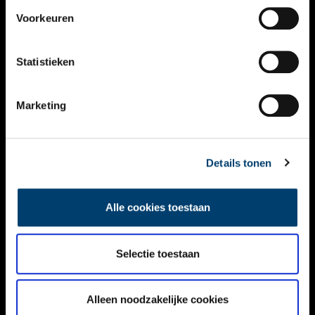
VIDEO’S
Voorkeuren
OVER ONS
Statistieken
CONTACT
NIEUWSBRIEF
Marketing
DISCLAIMER
Details tonen
PRIVACY
TOEGANKELIJKHEID
Alle cookies toestaan
Volg ONH op social media
Selectie toestaan
Alleen noodzakelijke cookies
© ONH | 2026