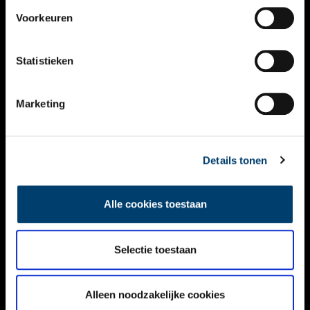
VIDEO’S
Voorkeuren
OVER ONS
Statistieken
CONTACT
NIEUWSBRIEF
Marketing
DISCLAIMER
Details tonen
PRIVACY
TOEGANKELIJKHEID
Alle cookies toestaan
Volg ONH op social media
Selectie toestaan
Alleen noodzakelijke cookies
© ONH | 2026