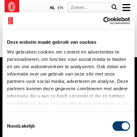
NL
EN
Deze website maakt gebruik van cookies
We gebruiken cookies om content en advertenties te
personaliseren, om functies voor social media te bieden
en om ons websiteverkeer te analyseren. Ook delen we
informatie over uw gebruik van onze site met onze
VERHALEN
partners voor social media, adverteren en analyse. Deze
NIEUWS
partners kunnen deze gegevens combineren met andere
informatie die u aan ze heeft verstrekt of die ze hebben
KALENDER
verzameld op basis van uw gebruik van hun services. U
gaat akkoord met de cookies en het
privacystatement
THEMA’S
als u onze website blijft gebruiken.
Toestemmingsselectie
ACTIVITEITEN
Noodzakelijk