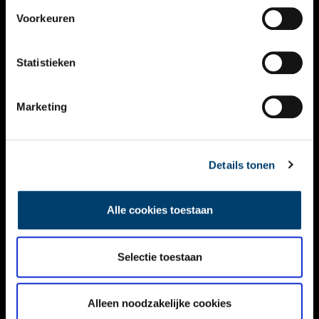
VIDEO’S
Voorkeuren
OVER ONS
Statistieken
CONTACT
NIEUWSBRIEF
Marketing
DISCLAIMER
Details tonen
PRIVACY
TOEGANKELIJKHEID
Alle cookies toestaan
Volg ONH op social media
Selectie toestaan
Alleen noodzakelijke cookies
© ONH | 2026