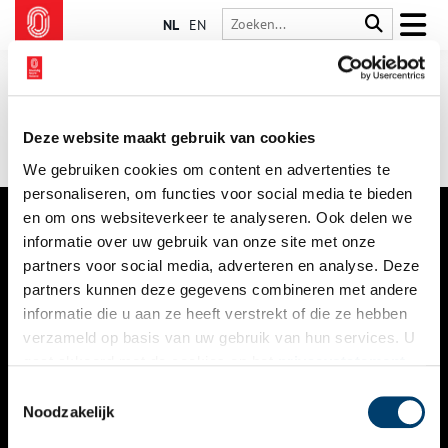
NL
EN
Deze website maakt gebruik van cookies
We gebruiken cookies om content en advertenties te
personaliseren, om functies voor social media te bieden
en om ons websiteverkeer te analyseren. Ook delen we
informatie over uw gebruik van onze site met onze
VERHALEN
partners voor social media, adverteren en analyse. Deze
NIEUWS
partners kunnen deze gegevens combineren met andere
informatie die u aan ze heeft verstrekt of die ze hebben
KALENDER
verzameld op basis van uw gebruik van hun services. U
gaat akkoord met de cookies en het
privacystatement
THEMA’S
als u onze website blijft gebruiken.
Toestemmingsselectie
ACTIVITEITEN
Noodzakelijk