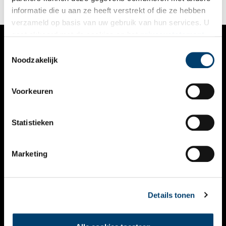
Audrey Satoer van Fort Kijkduin.
informatie die u aan ze heeft verstrekt of die ze hebben
verzameld op basis van uw gebruik van hun services. U
gaat akkoord met de cookies en het
privacystatement
als u onze website blijft gebruiken.
Toestemmingsselectie
VERHALEN
Noodzakelijk
NIEUWS
Voorkeuren
KALENDER
THEMA’S
Statistieken
ACTIVITEITEN
Marketing
VIDEO’S
OVER ONS
Details tonen
CONTACT