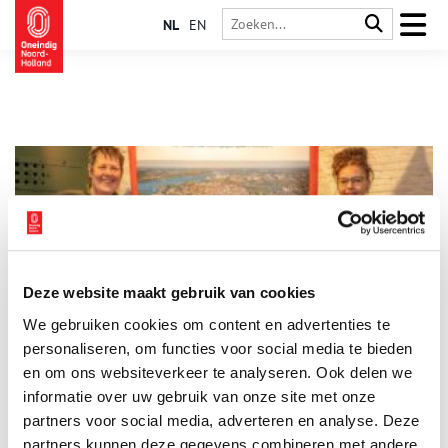
NL
EN
Deze website maakt gebruik van cookies
Stichting Forten Nederland reikt Linie-awards uit
We gebruiken cookies om content en advertenties te
Stichting Forten Nederland heeft op 22 januari 2026 met trots
de jaarlijkse Linie Awards uitgereikt tijdens een drukbezochte
personaliseren, om functies voor social media te bieden
bijeenkomst op Fort bij Rijnauwen te Bunnik. Onder toeziend
en om ons websiteverkeer te analyseren. Ook delen we
oog van ruim 100 erfgoedrelaties ontvingen twee mensen, die
informatie over uw gebruik van onze site met onze
3 min
zich namens hun organisatie inzetten voor het behoud en de
ontwikkeling van het verdedigingserfgoed in Nederland, een
partners voor social media, adverteren en analyse. Deze
award: Eveline Blok van Vereniging Natuurmonumenten én
partners kunnen deze gegevens combineren met andere