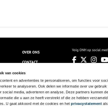
Volg ONH op social med
OVER ONS
CONTACT
NIEUWSBRIEF
ik van cookies
ontent en advertenties te personaliseren, om functies voor soci
DISCLAIMER
erkeer te analyseren. Ook delen we informatie over uw gebruik
PRIVACY
or social media, adverteren en analyse. Deze partners kunnen 
ormatie die u aan ze heeft verstrekt of die ze hebben verzameld
TOEGANKELIJKHEID
es. U gaat akkoord met de cookies en het
privacystatement
als