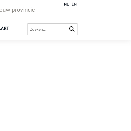
NL
EN
jouw provincie
AART