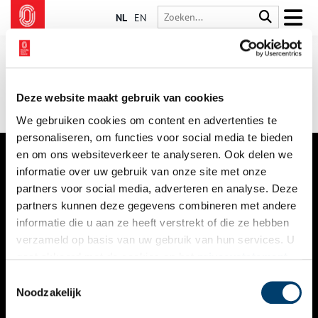
NL
EN
Deze website maakt gebruik van cookies
We gebruiken cookies om content en advertenties te
personaliseren, om functies voor social media te bieden
en om ons websiteverkeer te analyseren. Ook delen we
informatie over uw gebruik van onze site met onze
VERHALEN
partners voor social media, adverteren en analyse. Deze
NIEUWS
partners kunnen deze gegevens combineren met andere
informatie die u aan ze heeft verstrekt of die ze hebben
KALENDER
verzameld op basis van uw gebruik van hun services. U
gaat akkoord met de cookies en het
privacystatement
THEMA’S
als u onze website blijft gebruiken.
Toestemmingsselectie
ACTIVITEITEN
Noodzakelijk