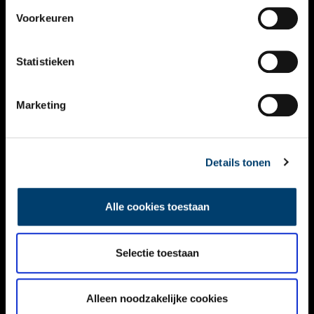
VIDEO’S
Voorkeuren
OVER ONS
Statistieken
CONTACT
NIEUWSBRIEF
Marketing
DISCLAIMER
Details tonen
PRIVACY
TOEGANKELIJKHEID
Alle cookies toestaan
Volg ONH op social media
Selectie toestaan
Alleen noodzakelijke cookies
© ONH | 2026