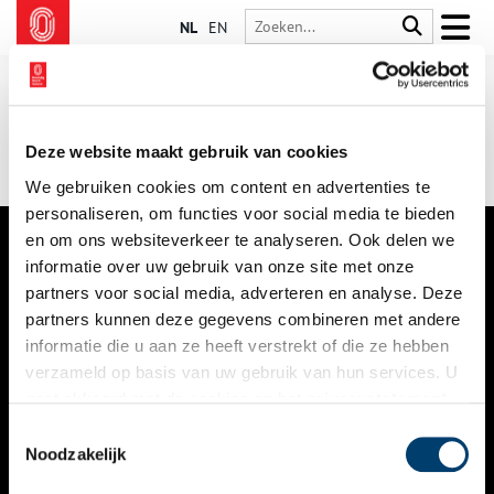
NL
EN
Deze website maakt gebruik van cookies
We gebruiken cookies om content en advertenties te
personaliseren, om functies voor social media te bieden
en om ons websiteverkeer te analyseren. Ook delen we
informatie over uw gebruik van onze site met onze
VERHALEN
partners voor social media, adverteren en analyse. Deze
NIEUWS
partners kunnen deze gegevens combineren met andere
informatie die u aan ze heeft verstrekt of die ze hebben
KALENDER
verzameld op basis van uw gebruik van hun services. U
gaat akkoord met de cookies en het
privacystatement
THEMA’S
als u onze website blijft gebruiken.
Toestemmingsselectie
ACTIVITEITEN
Noodzakelijk