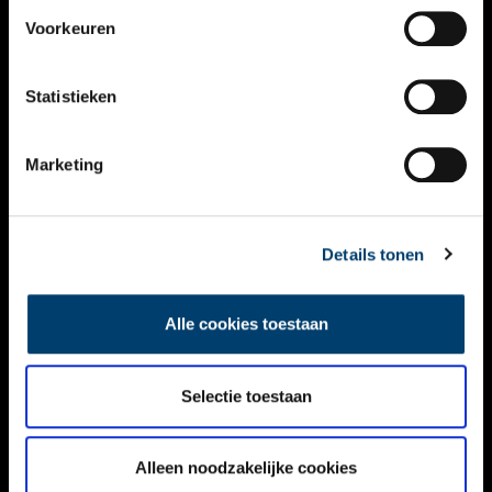
VIDEO’S
Voorkeuren
OVER ONS
Statistieken
CONTACT
NIEUWSBRIEF
Marketing
DISCLAIMER
Details tonen
PRIVACY
TOEGANKELIJKHEID
Alle cookies toestaan
Volg ONH op social media
Selectie toestaan
Alleen noodzakelijke cookies
© ONH | 2026