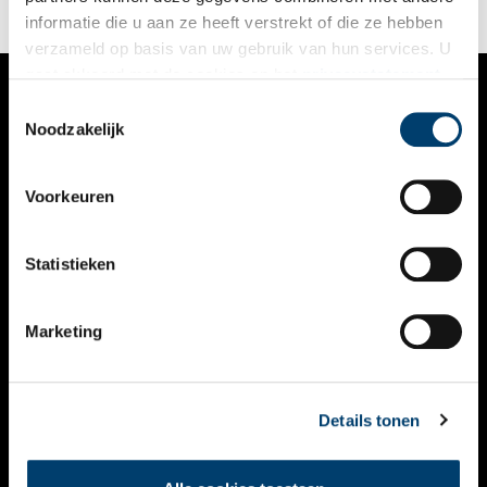
informatie die u aan ze heeft verstrekt of die ze hebben
verzameld op basis van uw gebruik van hun services. U
gaat akkoord met de cookies en het
privacystatement
als u onze website blijft gebruiken.
Toestemmingsselectie
VERHALEN
Noodzakelijk
NIEUWS
Voorkeuren
KALENDER
THEMA’S
Statistieken
ACTIVITEITEN
Marketing
VIDEO’S
OVER ONS
Details tonen
CONTACT