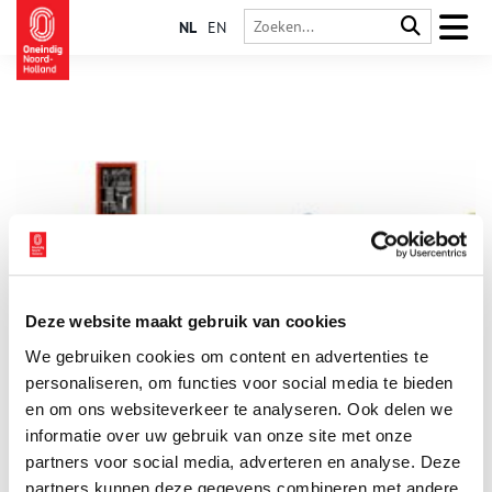
NL
EN
Deze website maakt gebruik van cookies
Nieuw boek: Haarlem verandert. Post 65-stedenbouw en
We gebruiken cookies om content en advertenties te
architectuur
personaliseren, om functies voor social media te bieden
Op 28 november verscheen een nieuw boek over de stedelijke
ontwikkeling en architectuur in Haarlem, getiteld Haarlem
en om ons websiteverkeer te analyseren. Ook delen we
verandert. Post-65 stedenbouw en architectuur. Centraal daarin
informatie over uw gebruik van onze site met onze
staat een inventarisatie van alles wat er in een turbulente fase,
1 min
partners voor social media, adverteren en analyse. Deze
tussen 1965 en 1995, in Haarlem tot stand kwam.
partners kunnen deze gegevens combineren met andere