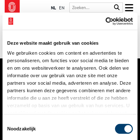
NL
EN
Deze website maakt gebruik van cookies
We gebruiken cookies om content en advertenties te
personaliseren, om functies voor social media te bieden
en om ons websiteverkeer te analyseren. Ook delen we
informatie over uw gebruik van onze site met onze
VERHALEN
partners voor social media, adverteren en analyse. Deze
NIEUWS
partners kunnen deze gegevens combineren met andere
informatie die u aan ze heeft verstrekt of die ze hebben
KALENDER
verzameld op basis van uw gebruik van hun services. U
gaat akkoord met de cookies en het
privacystatement
THEMA’S
als u onze website blijft gebruiken.
Toestemmingsselectie
ACTIVITEITEN
Noodzakelijk