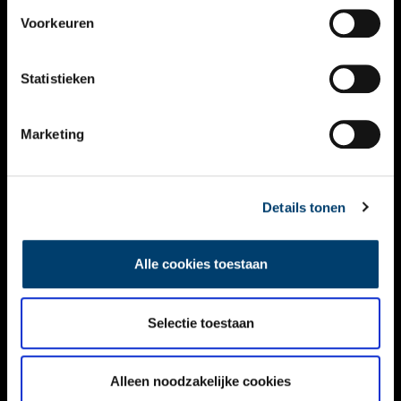
VIDEO’S
Voorkeuren
OVER ONS
Statistieken
CONTACT
NIEUWSBRIEF
Marketing
DISCLAIMER
Details tonen
PRIVACY
TOEGANKELIJKHEID
Alle cookies toestaan
Volg ONH op social media
Selectie toestaan
Alleen noodzakelijke cookies
© ONH | 2026