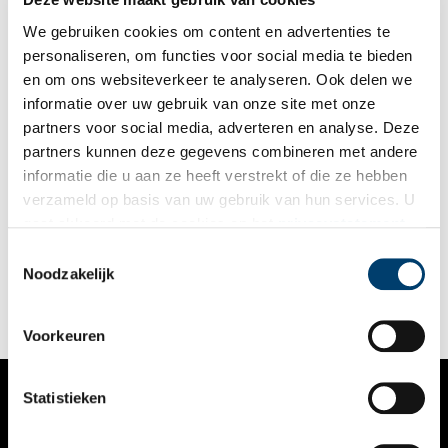
We gebruiken cookies om content en advertenties te
personaliseren, om functies voor social media te bieden
en om ons websiteverkeer te analyseren. Ook delen we
informatie over uw gebruik van onze site met onze
partners voor social media, adverteren en analyse. Deze
partners kunnen deze gegevens combineren met andere
Haarlemmerpoort verschuift naar het westen
informatie die u aan ze heeft verstrekt of die ze hebben
Eeuwenlang vormde het Haarlemmerplein het westelijke
verzameld op basis van uw gebruik van hun services. U
uitvalpunt van Amsterdam. Wanneer de stad in de zeventiende
gaat akkoord met de cookies en het
privacystatement
eeuw uitgroeit tot een van de grootste handels- en
industriesteden van Europa, moet de stad uitbreiden. Dat
als u onze website blijft gebruiken.
Toestemmingsselectie
betekent ook dat de stadswallen verlegd moeten worden.
Noodzakelijk
Voorkeuren
Statistieken
VERHALEN