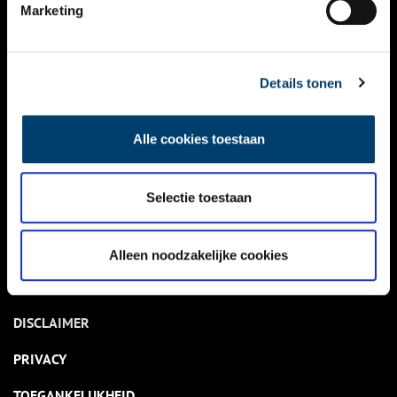
NIEUWS
Marketing
KALENDER
THEMA’S
Details tonen
ACTIVITEITEN
Alle cookies toestaan
VIDEO’S
Selectie toestaan
OVER ONS
CONTACT
Alleen noodzakelijke cookies
NIEUWSBRIEF
DISCLAIMER
PRIVACY
TOEGANKELIJKHEID