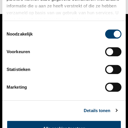
dankzij de ‘gaz-illuminatie’.
informatie die u aan ze heeft verstrekt of die ze hebben
verzameld op basis van uw gebruik van hun services. U
gaat akkoord met de cookies en het
privacystatement
als u onze website blijft gebruiken.
Toestemmingsselectie
VERHALEN
Noodzakelijk
NIEUWS
Voorkeuren
KALENDER
THEMA’S
Statistieken
ACTIVITEITEN
Marketing
VIDEO’S
OVER ONS
Details tonen
CONTACT