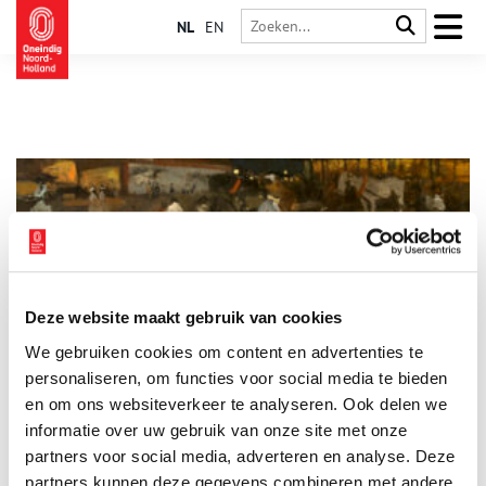
NL
EN
Deze website maakt gebruik van cookies
Nieuwe lichtbron tovert de stad om in een sprankelend
We gebruiken cookies om content en advertenties te
spektakel
personaliseren, om functies voor social media te bieden
De donkere nacht is bijna verdreven. Loop op een
vrijdagavond door het centrum en zie hoe de Nieuwendijk
en om ons websiteverkeer te analyseren. Ook delen we
wordt verlicht door etalages, hoe cafés het Leidseplein
informatie over uw gebruik van onze site met onze
beschijnen. Publieke straatverlichting is amper nodig. Andere
partners voor social media, adverteren en analyse. Deze
lichtbronnen bepalen de sfeer. Zo kennen we de stad. Voor de
negentiende-eeuwse Amsterdammers was het een ommekeer,
partners kunnen deze gegevens combineren met andere