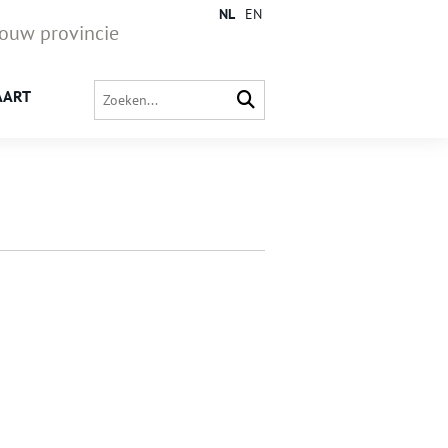
NL
EN
jouw provincie
AART