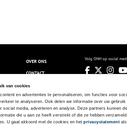
Volg ONH op social med
OVER ONS
CONTACT
NIEUWSBRIEF
ik van cookies
ontent en advertenties te personaliseren, om functies voor soci
DISCLAIMER
erkeer te analyseren. Ook delen we informatie over uw gebruik
PRIVACY
or social media, adverteren en analyse. Deze partners kunnen 
ormatie die u aan ze heeft verstrekt of die ze hebben verzameld
TOEGANKELIJKHEID
es. U gaat akkoord met de cookies en het
privacystatement
als