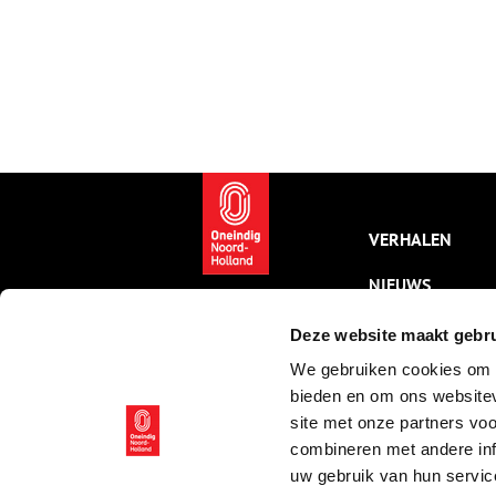
VERHALEN
NIEUWS
KALENDER
Deze website maakt gebru
We gebruiken cookies om c
THEMA’S
bieden en om ons websitev
ACTIVITEITEN
site met onze partners vo
combineren met andere inf
VIDEO’S
uw gebruik van hun servic