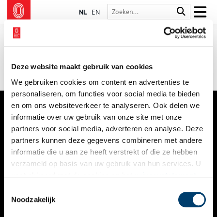
NL
EN
Deze website maakt gebruik van cookies
We gebruiken cookies om content en advertenties te
personaliseren, om functies voor social media te bieden
en om ons websiteverkeer te analyseren. Ook delen we
informatie over uw gebruik van onze site met onze
VERHALEN
partners voor social media, adverteren en analyse. Deze
NIEUWS
partners kunnen deze gegevens combineren met andere
informatie die u aan ze heeft verstrekt of die ze hebben
KALENDER
verzameld op basis van uw gebruik van hun services. U
gaat akkoord met de cookies en het
privacystatement
THEMA’S
als u onze website blijft gebruiken.
Toestemmingsselectie
ACTIVITEITEN
Noodzakelijk