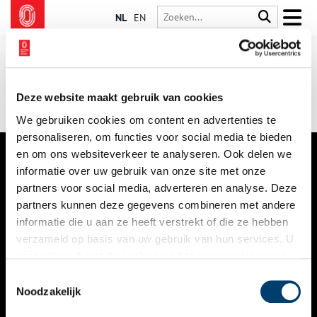
NL
EN
Deze website maakt gebruik van cookies
We gebruiken cookies om content en advertenties te
personaliseren, om functies voor social media te bieden
en om ons websiteverkeer te analyseren. Ook delen we
informatie over uw gebruik van onze site met onze
VERHALEN
partners voor social media, adverteren en analyse. Deze
NIEUWS
partners kunnen deze gegevens combineren met andere
informatie die u aan ze heeft verstrekt of die ze hebben
KALENDER
verzameld op basis van uw gebruik van hun services. U
gaat akkoord met de cookies en het
privacystatement
THEMA’S
als u onze website blijft gebruiken.
Toestemmingsselectie
ACTIVITEITEN
Noodzakelijk