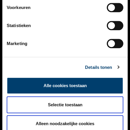
VIDEO’S
Voorkeuren
OVER ONS
Statistieken
CONTACT
NIEUWSBRIEF
Marketing
DISCLAIMER
Details tonen
PRIVACY
TOEGANKELIJKHEID
Alle cookies toestaan
Volg ONH op social media
Selectie toestaan
Alleen noodzakelijke cookies
© ONH | 2026