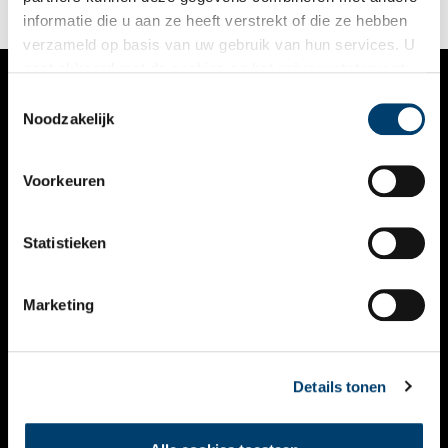
monumentale stadspark van nu.
informatie die u aan ze heeft verstrekt of die ze hebben
verzameld op basis van uw gebruik van hun services. U
gaat akkoord met de cookies en het
privacystatement
als u onze website blijft gebruiken.
Toestemmingsselectie
VERHALEN
Noodzakelijk
NIEUWS
Voorkeuren
KALENDER
THEMA’S
Statistieken
ACTIVITEITEN
Marketing
VIDEO’S
OVER ONS
Details tonen
CONTACT