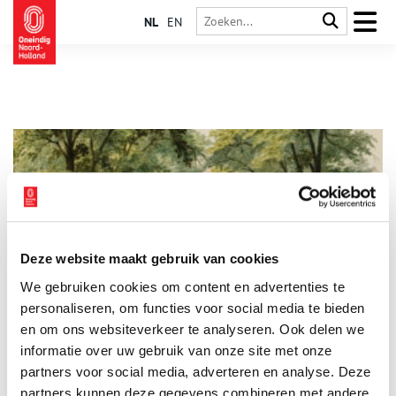
NL
EN
Deze website maakt gebruik van cookies
De Haarlemmerhout: van wildernis tot wandelpark
We gebruiken cookies om content en advertenties te
Geen park heeft de geschiedenis van zijn stad zo meebeleefd
als de Haarlemmerhout. Dit oudste stadsbos van Nederland is
personaliseren, om functies voor social media te bieden
tegenwoordig omgeven door woonwijken, maar dat was
en om ons websiteverkeer te analyseren. Ook delen we
vroeger wel anders. Als restant van een groot bosgebied heeft
informatie over uw gebruik van onze site met onze
het niet alleen zijn formaat zien veranderen, maar ook zijn
functie. Door de tijd heen veranderde de Hout van een
partners voor social media, adverteren en analyse. Deze
gebruiksbos in een siertuin, om uit te groeien tot het
partners kunnen deze gegevens combineren met andere