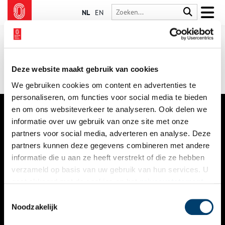
NL
EN
Deze website maakt gebruik van cookies
We gebruiken cookies om content en advertenties te
personaliseren, om functies voor social media te bieden
en om ons websiteverkeer te analyseren. Ook delen we
informatie over uw gebruik van onze site met onze
VERHALEN
partners voor social media, adverteren en analyse. Deze
NIEUWS
partners kunnen deze gegevens combineren met andere
informatie die u aan ze heeft verstrekt of die ze hebben
KALENDER
verzameld op basis van uw gebruik van hun services. U
gaat akkoord met de cookies en het
privacystatement
THEMA’S
als u onze website blijft gebruiken.
Toestemmingsselectie
ACTIVITEITEN
Noodzakelijk