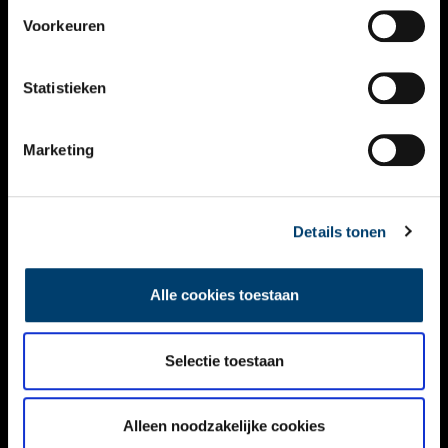
VIDEO’S
Voorkeuren
OVER ONS
Statistieken
CONTACT
NIEUWSBRIEF
Marketing
DISCLAIMER
Details tonen
PRIVACY
TOEGANKELIJKHEID
Alle cookies toestaan
Volg ONH op social media
Selectie toestaan
Alleen noodzakelijke cookies
© ONH | 2026