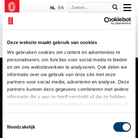
NL
EN
Deze website maakt gebruik van cookies
We gebruiken cookies om content en advertenties te
personaliseren, om functies voor social media te bieden
en om ons websiteverkeer te analyseren. Ook delen we
informatie over uw gebruik van onze site met onze
VERHALEN
partners voor social media, adverteren en analyse. Deze
NIEUWS
partners kunnen deze gegevens combineren met andere
informatie die u aan ze heeft verstrekt of die ze hebben
KALENDER
verzameld op basis van uw gebruik van hun services. U
gaat akkoord met de cookies en het
privacystatement
THEMA’S
als u onze website blijft gebruiken.
Toestemmingsselectie
ACTIVITEITEN
Noodzakelijk