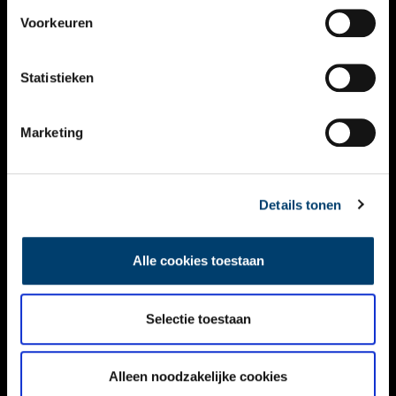
VIDEO’S
Voorkeuren
OVER ONS
Statistieken
CONTACT
NIEUWSBRIEF
Marketing
DISCLAIMER
Details tonen
PRIVACY
TOEGANKELIJKHEID
Alle cookies toestaan
Volg ONH op social media
Selectie toestaan
Alleen noodzakelijke cookies
© ONH | 2026