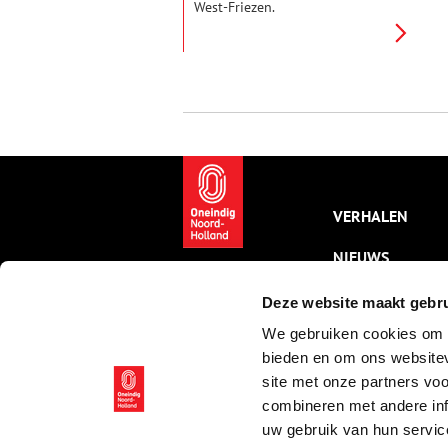
West-Friezen.
VERHALEN
NIEUWS
KALENDER
Deze website maakt gebru
We gebruiken cookies om c
THEMA’S
bieden en om ons websitev
ACTIVITEITEN
site met onze partners vo
combineren met andere inf
VIDEO’S
uw gebruik van hun servic