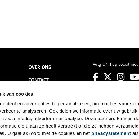
Volg ONH op social med
OVER ONS
CONTACT
NIEUWSBRIEF
ik van cookies
ontent en advertenties te personaliseren, om functies voor soci
DISCLAIMER
erkeer te analyseren. Ook delen we informatie over uw gebruik
PRIVACY
or social media, adverteren en analyse. Deze partners kunnen 
ormatie die u aan ze heeft verstrekt of die ze hebben verzameld
TOEGANKELIJKHEID
es. U gaat akkoord met de cookies en het
privacystatement
als