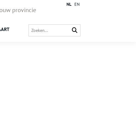
NL
EN
jouw provincie
AART