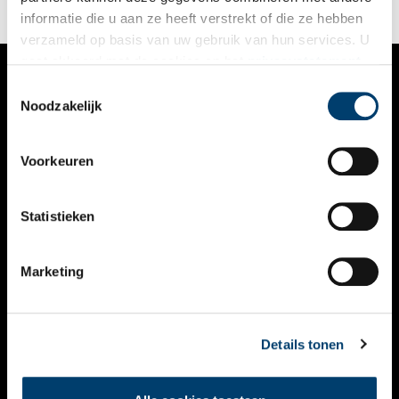
en hij speelde daarin zelf de hoofdrol.
informatie die u aan ze heeft verstrekt of die ze hebben
verzameld op basis van uw gebruik van hun services. U
gaat akkoord met de cookies en het
privacystatement
als u onze website blijft gebruiken.
Toestemmingsselectie
VERHALEN
Noodzakelijk
NIEUWS
Voorkeuren
KALENDER
THEMA’S
Statistieken
ACTIVITEITEN
Marketing
VIDEO’S
OVER ONS
Details tonen
CONTACT