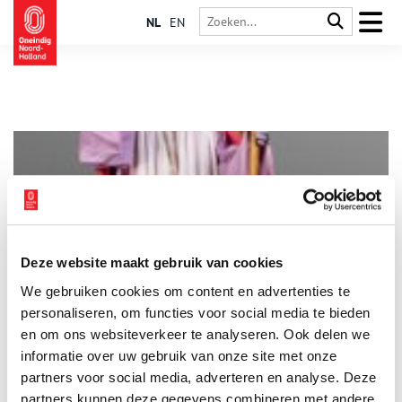
NL
EN
Deze website maakt gebruik van cookies
Het Sinterklaaskostuum van Hanicotte
We gebruiken cookies om content en advertenties te
In de collectie van het Zuiderzeemuseum bevindt zich een
bijzonder kostuum: het Sinterklaaskostuum van Hanicotte.
personaliseren, om functies voor social media te bieden
Augustin Hanicotte (1870-1957) was een Franse kunstschilder
en om ons websiteverkeer te analyseren. Ook delen we
die tussen circa 1895 en 1914 veel in Volendam heeft gewerkt.
informatie over uw gebruik van onze site met onze
Hij verbleef in die jaren meestal in Hotel Spaander, zoals veel
buitenlandse schilders. Op initiatief van Hanicotte werd in
partners voor social media, adverteren en analyse. Deze
Volendam voor het eerst een Sinterklaasintocht georganiseerd
partners kunnen deze gegevens combineren met andere