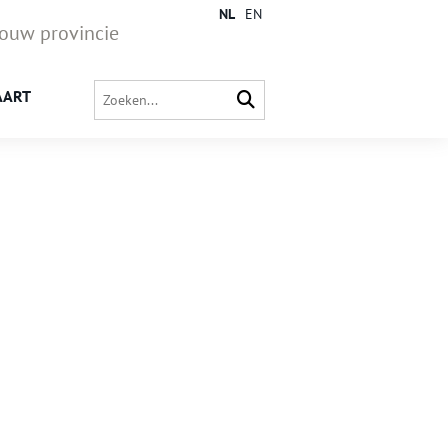
NL
EN
jouw provincie
AART