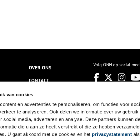
Volg ONH op social med
OVER ONS
CONTACT
NIEUWSBRIEF
ik van cookies
ontent en advertenties te personaliseren, om functies voor soci
DISCLAIMER
erkeer te analyseren. Ook delen we informatie over uw gebruik
PRIVACY
or social media, adverteren en analyse. Deze partners kunnen 
ormatie die u aan ze heeft verstrekt of die ze hebben verzameld
TOEGANKELIJKHEID
es. U gaat akkoord met de cookies en het
privacystatement
als