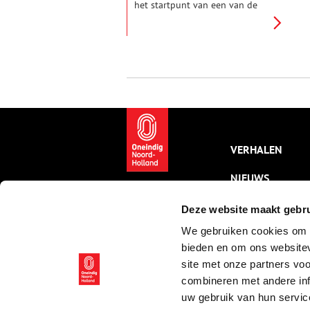
het startpunt van een van de
drie Nederlandse routes naar
het Noord-Spaanse
bedevaartsoord Santiago di
Compostella.
VERHALEN
NIEUWS
KALENDER
Deze website maakt gebru
We gebruiken cookies om c
THEMA’S
bieden en om ons websitev
ACTIVITEITEN
site met onze partners vo
combineren met andere inf
VIDEO’S
uw gebruik van hun servic