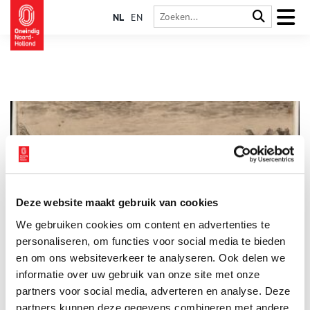
NL
EN
Deze website maakt gebruik van cookies
Over ’t IJ toen het nog gevaarlijk was
We gebruiken cookies om content en advertenties te
Eeuwenlang beschermen de oude zeedijken rond ’t IJ steden
als Amsterdam, Haarlem, Zaandam en Beverwijk tegen het
personaliseren, om functies voor social media te bieden
oprukkende water. En nu is hun geschiedenis in een boek
en om ons websiteverkeer te analyseren. Ook delen we
vastgelegd.
informatie over uw gebruik van onze site met onze
partners voor social media, adverteren en analyse. Deze
partners kunnen deze gegevens combineren met andere