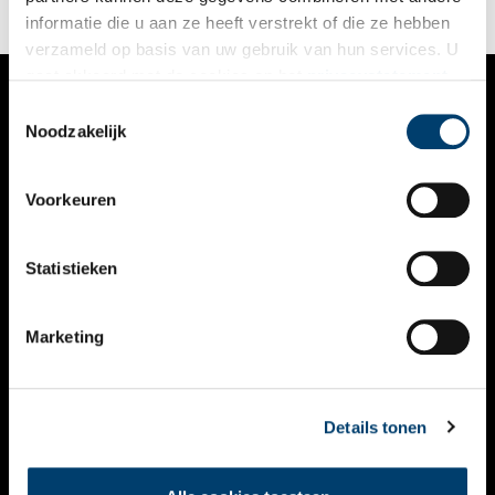
informatie die u aan ze heeft verstrekt of die ze hebben
verzameld op basis van uw gebruik van hun services. U
gaat akkoord met de cookies en het
privacystatement
als u onze website blijft gebruiken.
Toestemmingsselectie
VERHALEN
Noodzakelijk
NIEUWS
Voorkeuren
KALENDER
THEMA’S
Statistieken
ACTIVITEITEN
Marketing
VIDEO’S
OVER ONS
Details tonen
CONTACT