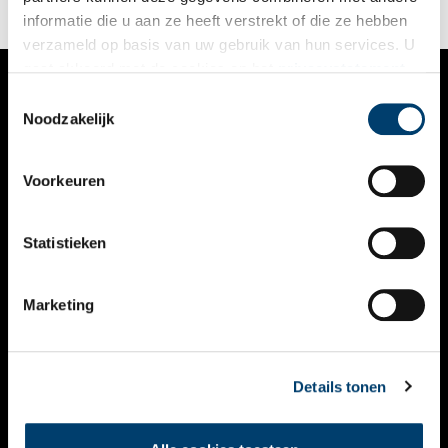
informatie die u aan ze heeft verstrekt of die ze hebben
verzameld op basis van uw gebruik van hun services. U
gaat akkoord met de cookies en het
privacystatement
als u onze website blijft gebruiken.
Toestemmingsselectie
VERHALEN
Noodzakelijk
NIEUWS
Voorkeuren
KALENDER
THEMA’S
Statistieken
ACTIVITEITEN
Marketing
VIDEO’S
OVER ONS
Details tonen
CONTACT