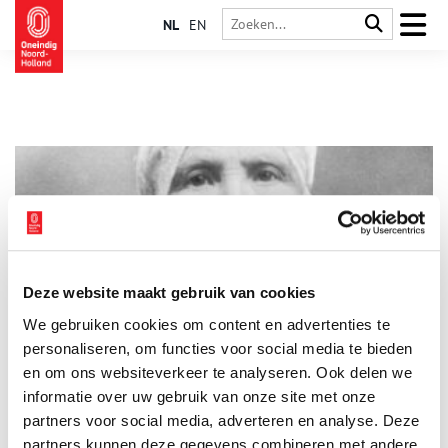
NL
EN
Deze website maakt gebruik van cookies
De ziel van Schokland
We gebruiken cookies om content en advertenties te
Vanaf vandaag is de nieuwe tentoonstelling ‘De ziel van
Schokland’ te bezoeken in het Zuiderzeemuseum. Een
personaliseren, om functies voor social media te bieden
boeiende tentoonstelling over het verdwenen Zuiderzee-
en om ons websiteverkeer te analyseren. Ook delen we
eiland, zijn bewoners en de gevolgen van hun migratie – 165
informatie over uw gebruik van onze site met onze
2 min
jaar geleden – voor hun nazaten van nu. Daarnaast komen ook
hedendaagse migranten aan het woord.
partners voor social media, adverteren en analyse. Deze
partners kunnen deze gegevens combineren met andere