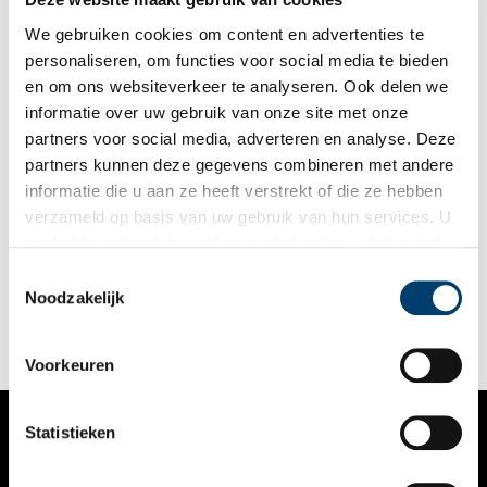
boek De Vrouwen van ’61, dat in juni verschijnt. Dat gebeurt in
samenwerking met het Regionaal Archief Alkmaar en Walburg
We gebruiken cookies om content en advertenties te
Pers.
personaliseren, om functies voor social media te bieden
en om ons websiteverkeer te analyseren. Ook delen we
informatie over uw gebruik van onze site met onze
partners voor social media, adverteren en analyse. Deze
partners kunnen deze gegevens combineren met andere
Archiefvondst werpt nieuw licht op de geschiedenis van
informatie die u aan ze heeft verstrekt of die ze hebben
het vrouwenvoetbal
verzameld op basis van uw gebruik van hun services. U
Bij het Regionaal Archief in Alkmaar is een bijzondere collectie
gaat akkoord met de cookies en het
privacystatement
opgedoken uit het begin van de jaren zestig. Hierin zit
als u onze website blijft gebruiken.
onbekend materiaal over de eerste vrouwelijke scheidsrechters
Toestemmingsselectie
in het Nederlandse voetbal. Het gaat om tientallen foto’s,
Noodzakelijk
2 min
notulen en zelfs een eigen tijdschrift van die scheidsrechters.
Bij één van die vrouwen is thuis ook nog een plakboek uit die
tijd gevonden. Sporthistoricus Jurryt van de Vooren
Voorkeuren
onderzoekt dit materiaal, in samenwerking met het Regionaal
Archief en Walburg Pers.
Statistieken
VERHALEN