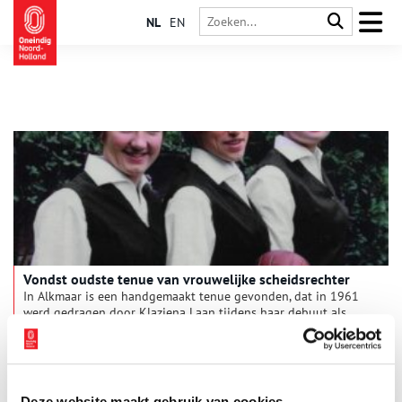
NL
EN
Vondst oudste tenue van vrouwelijke scheidsrechter
In Alkmaar is een handgemaakt tenue gevonden, dat in 1961
werd gedragen door Klaziena Laan tijdens haar debuut als
voetbalscheidsrechter. Hieruit is het officiële tenue ontstaan
van de eerste vrouwelijke scheidsrechters in het Nederlandse
2 min
voetbal. Laan zelf behoorde tot de allereerste ter wereld,
samen met Ineke Boom en Nel Rentenaar. De vondst werd
gedaan door sporthistoricus Jurryt van de Vooren voor zijn
Deze website maakt gebruik van cookies