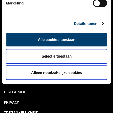
NIEUWS
Marketing
KALENDER
THEMA’S
Details tonen
ACTIVITEITEN
Alle cookies toestaan
VIDEO’S
Selectie toestaan
OVER ONS
CONTACT
Alleen noodzakelijke cookies
NIEUWSBRIEF
DISCLAIMER
PRIVACY
TOEGANKELIJKHEID