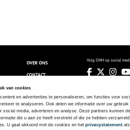
Volg ONH op social med
OVER ONS
CONTACT
NIEUWSBRIEF
ik van cookies
ontent en advertenties te personaliseren, om functies voor soci
DISCLAIMER
erkeer te analyseren. Ook delen we informatie over uw gebruik
PRIVACY
or social media, adverteren en analyse. Deze partners kunnen 
ormatie die u aan ze heeft verstrekt of die ze hebben verzameld
TOEGANKELIJKHEID
es. U gaat akkoord met de cookies en het
privacystatement
als