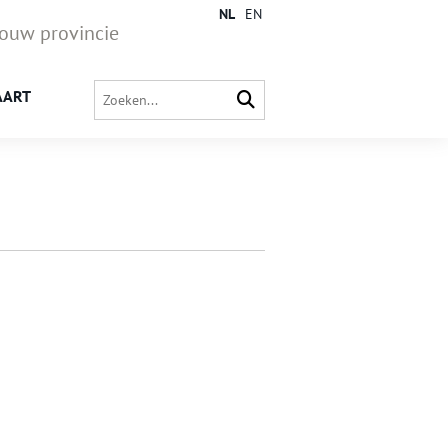
NL
EN
jouw provincie
AART