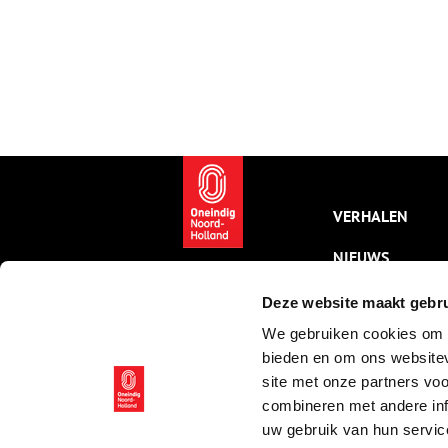
VERHALEN
NIEUWS
KALENDER
Deze website maakt gebru
We gebruiken cookies om c
THEMA’S
bieden en om ons websitev
ACTIVITEITEN
site met onze partners vo
combineren met andere inf
VIDEO’S
uw gebruik van hun servic