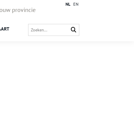
NL
EN
jouw provincie
AART