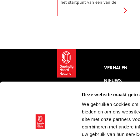
het startpunt van een van de
drie Nederlandse routes naar
het Noord-Spaanse
bedevaartsoord Santiago di
Compostella.
VERHALEN
NIEUWS
KALENDER
Deze website maakt gebru
We gebruiken cookies om c
THEMA’S
bieden en om ons websitev
ACTIVITEITEN
site met onze partners vo
combineren met andere inf
VIDEO’S
uw gebruik van hun servic