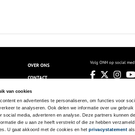
Volg ONH op social med
OVER ONS
CONTACT
NIEUWSBRIEF
ik van cookies
ontent en advertenties te personaliseren, om functies voor soci
DISCLAIMER
erkeer te analyseren. Ook delen we informatie over uw gebruik
PRIVACY
or social media, adverteren en analyse. Deze partners kunnen 
ormatie die u aan ze heeft verstrekt of die ze hebben verzameld
TOEGANKELIJKHEID
es. U gaat akkoord met de cookies en het
privacystatement
als