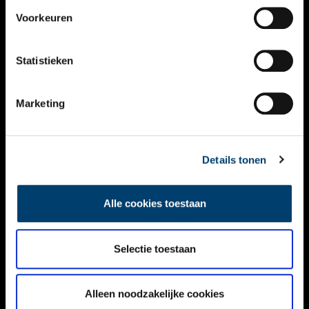
VIDEO’S
Voorkeuren
OVER ONS
Statistieken
CONTACT
NIEUWSBRIEF
Marketing
DISCLAIMER
Details tonen
PRIVACY
TOEGANKELIJKHEID
Alle cookies toestaan
Volg ONH op social media
Selectie toestaan
Alleen noodzakelijke cookies
© ONH | 2026