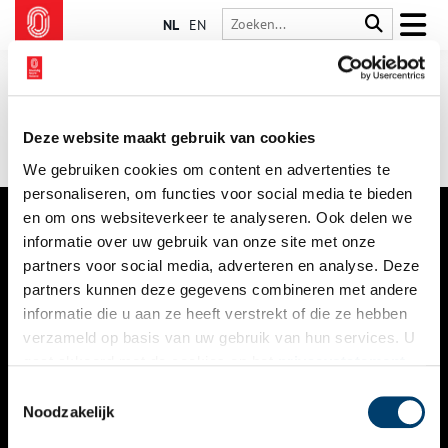
NL
EN
Deze website maakt gebruik van cookies
We gebruiken cookies om content en advertenties te
personaliseren, om functies voor social media te bieden
en om ons websiteverkeer te analyseren. Ook delen we
informatie over uw gebruik van onze site met onze
VERHALEN
partners voor social media, adverteren en analyse. Deze
NIEUWS
partners kunnen deze gegevens combineren met andere
informatie die u aan ze heeft verstrekt of die ze hebben
KALENDER
verzameld op basis van uw gebruik van hun services. U
gaat akkoord met de cookies en het
privacystatement
THEMA’S
als u onze website blijft gebruiken.
Toestemmingsselectie
ACTIVITEITEN
Noodzakelijk