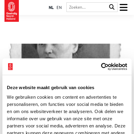
NL
EN
Deze website maakt gebruik van cookies
Vrouwen in Verzet: Trien de Haan-Zwagerman
We gebruiken cookies om content en advertenties te
Trijntje Zwagerman (Trien) wordt geboren in 1891 in Hauwert,
West-Friesland. Ze groeit op als jongste van zes kinderen in
personaliseren, om functies voor social media te bieden
een arm boerenarbeidersgezin. Net als haar broer en zussen
en om ons websiteverkeer te analyseren. Ook delen we
kan Trien wegens geldgebrek alleen de basisschool afmaken,
informatie over uw gebruik van onze site met onze
maar ze is leergierig en krijgt nog een aantal jaar bijles van de
plaatselijke dominee. Trien is monter en vrolijk, en raakt
partners voor social media, adverteren en analyse. Deze
bevangen door het socialisme, mede vanwege haar
partners kunnen deze gegevens combineren met andere