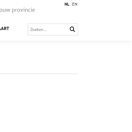
NL
EN
jouw provincie
AART