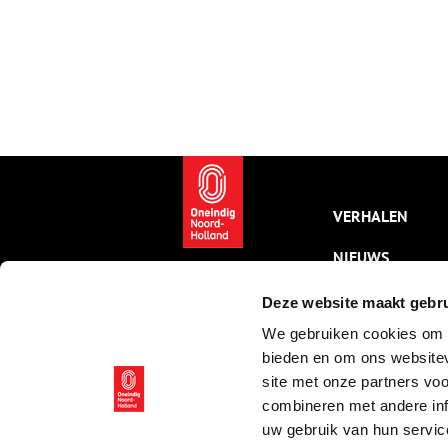
VERHALEN
NIEUWS
KALENDER
Deze website maakt gebru
We gebruiken cookies om c
THEMA’S
bieden en om ons websitev
ACTIVITEITEN
site met onze partners vo
combineren met andere inf
VIDEO’S
uw gebruik van hun servic