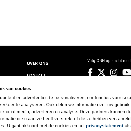
Volg ONH op social med
OVER ONS
CONTACT
NIEUWSBRIEF
ik van cookies
ontent en advertenties te personaliseren, om functies voor soci
DISCLAIMER
erkeer te analyseren. Ook delen we informatie over uw gebruik
PRIVACY
or social media, adverteren en analyse. Deze partners kunnen 
ormatie die u aan ze heeft verstrekt of die ze hebben verzameld
TOEGANKELIJKHEID
es. U gaat akkoord met de cookies en het
privacystatement
als