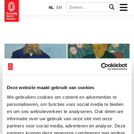
NL
EN
Deze website maakt gebruik van cookies
Van Gogh en de Roulins. Eindelijk weer samen
We gebruiken cookies om content en advertenties te
In minder dan twee jaar maakte Vincent van Gogh
zesentwintig portretten van één familie. In het Zuid-Franse
personaliseren, om functies voor social media te bieden
Arles ontstond tussen Van Gogh en postbode Joseph Roulin,
en om ons websiteverkeer te analyseren. Ook delen we
zijn vrouw Augustine en hun drie kinderen een bijzondere
informatie over uw gebruik van onze site met onze
3 min
band die zou leiden tot een van de meest indrukwekkende
portrettenreeksen uit de kunstgeschiedenis. Een groot deel
partners voor social media, adverteren en analyse. Deze
van deze unieke serie portretten, die nu verspreid is over
partners kunnen deze gegevens combineren met andere