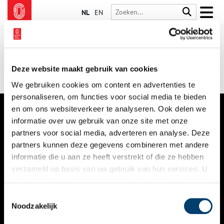
NL
EN
Deze website maakt gebruik van cookies
We gebruiken cookies om content en advertenties te
personaliseren, om functies voor social media te bieden
en om ons websiteverkeer te analyseren. Ook delen we
informatie over uw gebruik van onze site met onze
VERHALEN
partners voor social media, adverteren en analyse. Deze
NIEUWS
partners kunnen deze gegevens combineren met andere
informatie die u aan ze heeft verstrekt of die ze hebben
KALENDER
verzameld op basis van uw gebruik van hun services. U
gaat akkoord met de cookies en het
privacystatement
THEMA’S
als u onze website blijft gebruiken.
Toestemmingsselectie
ACTIVITEITEN
Noodzakelijk