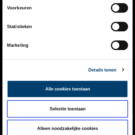
VIDEO’S
Voorkeuren
OVER ONS
Statistieken
CONTACT
NIEUWSBRIEF
Marketing
DISCLAIMER
Details tonen
PRIVACY
TOEGANKELIJKHEID
Alle cookies toestaan
Volg ONH op social media
Selectie toestaan
Alleen noodzakelijke cookies
© ONH | 2026