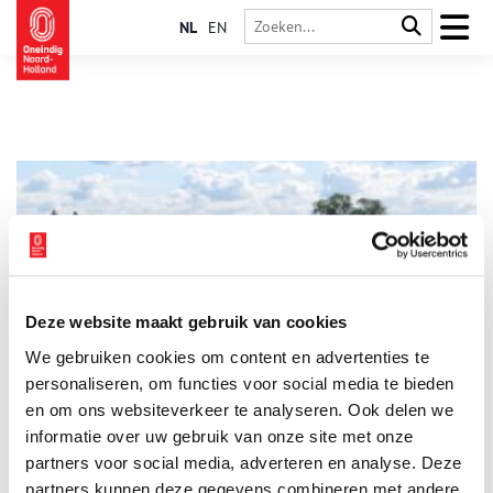
NL
EN
Deze website maakt gebruik van cookies
Nieuwe gidsencursus Oer-IJ gidsen
We gebruiken cookies om content en advertenties te
Stichting Oer-IJ organiseert een nieuwe cursus voor
toekomstige Oer-IJ gidsen. Een gids maakt de bijzondere
personaliseren, om functies voor social media te bieden
kenmerken en de geschiedenis van het landschap zichtbaar
en om ons websiteverkeer te analyseren. Ook delen we
aan geïnteresseerden via excursies of lezingen. Het doel van
informatie over uw gebruik van onze site met onze
1 min
de stichting is om mensen meer bewust en meer
geïnteresseerd te maken van en in hun leefomgeving.
partners voor social media, adverteren en analyse. Deze
partners kunnen deze gegevens combineren met andere