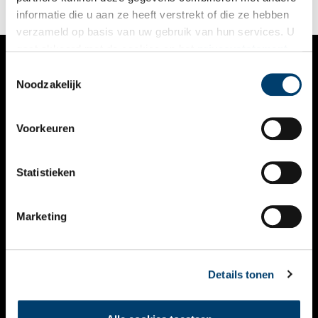
informatie die u aan ze heeft verstrekt of die ze hebben
verzameld op basis van uw gebruik van hun services. U
gaat akkoord met de cookies en het
privacystatement
als u onze website blijft gebruiken.
Toestemmingsselectie
VERHALEN
Noodzakelijk
NIEUWS
Voorkeuren
KALENDER
THEMA’S
Statistieken
ACTIVITEITEN
Marketing
VIDEO’S
OVER ONS
Details tonen
CONTACT