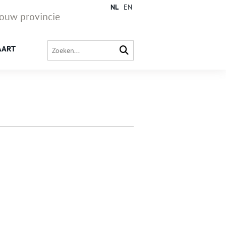
NL
EN
jouw provincie
AART