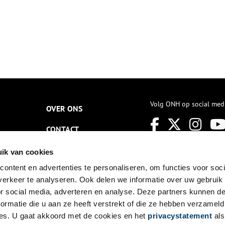
Volg ONH op social med
OVER ONS
CONTACT
NIEUWSBRIEF
ik van cookies
ontent en advertenties te personaliseren, om functies voor soci
DISCLAIMER
erkeer te analyseren. Ook delen we informatie over uw gebruik
PRIVACY
or social media, adverteren en analyse. Deze partners kunnen 
ormatie die u aan ze heeft verstrekt of die ze hebben verzameld
TOEGANKELIJKHEID
es. U gaat akkoord met de cookies en het
privacystatement
als