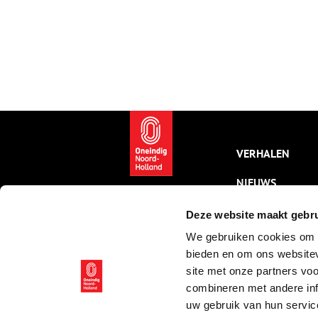
VERHALEN
NIEUWS
KALENDER
Deze website maakt gebru
We gebruiken cookies om c
THEMA’S
bieden en om ons websitev
ACTIVITEITEN
site met onze partners vo
combineren met andere inf
VIDEO’S
uw gebruik van hun servic