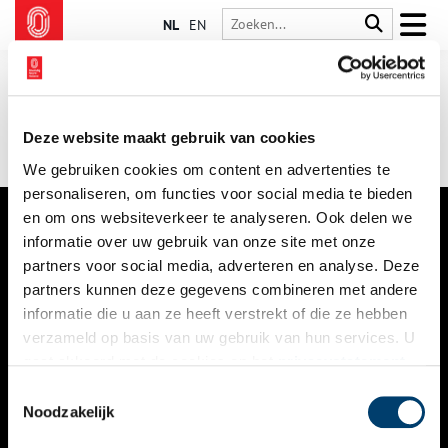
NL
EN
Deze website maakt gebruik van cookies
We gebruiken cookies om content en advertenties te
personaliseren, om functies voor social media te bieden
en om ons websiteverkeer te analyseren. Ook delen we
informatie over uw gebruik van onze site met onze
VERHALEN
partners voor social media, adverteren en analyse. Deze
NIEUWS
partners kunnen deze gegevens combineren met andere
informatie die u aan ze heeft verstrekt of die ze hebben
KALENDER
verzameld op basis van uw gebruik van hun services. U
gaat akkoord met de cookies en het
privacystatement
THEMA’S
als u onze website blijft gebruiken.
Toestemmingsselectie
ACTIVITEITEN
Noodzakelijk