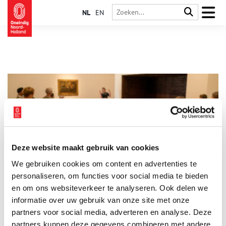
NL
EN
Deze website maakt gebruik van cookies
Investeren in musea in Gooi & Vecht levert ruim acht keer
We gebruiken cookies om content en advertenties te
de waarde op
personaliseren, om functies voor social media te bieden
Juist in tijden van onrust bieden musea plekken van
verwondering, verbinding, troost en plezier. Het zijn plekken
en om ons websiteverkeer te analyseren. Ook delen we
waar mensen samenkomen, nieuwe inzichten opdoen en zich
informatie over uw gebruik van onze site met onze
verbonden voelen met hun omgeving. Uit onderzoek van Atlas
1 min
partners voor social media, adverteren en analyse. Deze
Research (zie bijlage) blijkt dat de twaalf samenwerkende
musea in de Gooi- en Vechtstreek met een jaarlijkse subsidie
partners kunnen deze gegevens combineren met andere