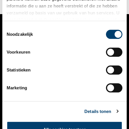
van 2 miljoen euro een maatschappelijke waarde van ruim 17
informatie die u aan ze heeft verstrekt of die ze hebben
miljoen euro creëren.
verzameld op basis van uw gebruik van hun services. U
gaat akkoord met de cookies en het
privacystatement
als u onze website blijft gebruiken.
Toestemmingsselectie
VERHALEN
Noodzakelijk
NIEUWS
Voorkeuren
KALENDER
THEMA’S
Statistieken
ACTIVITEITEN
Marketing
VIDEO’S
OVER ONS
Details tonen
CONTACT