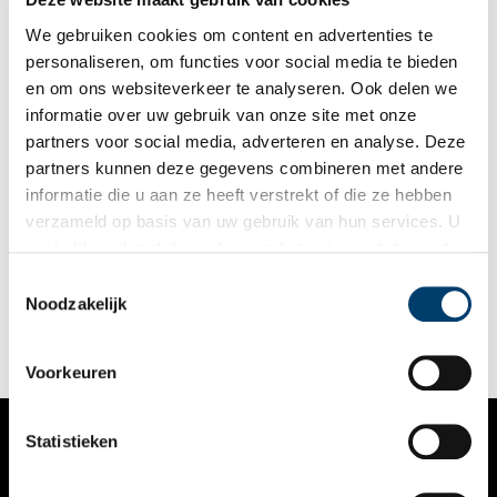
in Amsterdam.
We gebruiken cookies om content en advertenties te
personaliseren, om functies voor social media te bieden
en om ons websiteverkeer te analyseren. Ook delen we
informatie over uw gebruik van onze site met onze
partners voor social media, adverteren en analyse. Deze
partners kunnen deze gegevens combineren met andere
Stuk van de maand: niet poepen op het kerkhof
informatie die u aan ze heeft verstrekt of die ze hebben
Niet poepen op het kerkhof, geen baldadigheden rondom de
verzameld op basis van uw gebruik van hun services. U
school en niemand op straat beledigen of bespotten. In 1639
gaat akkoord met de cookies en het
privacystatement
lieten de schout en schepenen van Schagen keuren oftewel
verordeningen voor het leven in de stad optekenen in een
als u onze website blijft gebruiken.
Toestemmingsselectie
2 min
boek. Dat oudste bewaarde keurboek van Schagen, dat later in
Noodzakelijk
de zeventiende eeuw nog is aangevuld, is het stuk van de
maand van Regionaal Archief Alkmaar.
Voorkeuren
Statistieken
VERHALEN