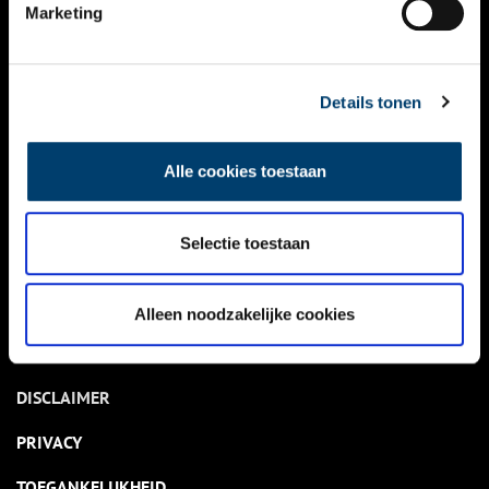
NIEUWS
Marketing
KALENDER
THEMA’S
Details tonen
ACTIVITEITEN
Alle cookies toestaan
VIDEO’S
Selectie toestaan
OVER ONS
CONTACT
Alleen noodzakelijke cookies
NIEUWSBRIEF
DISCLAIMER
PRIVACY
TOEGANKELIJKHEID