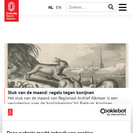
NL
EN
Stuk van de maand: regels tegen konijnen
Het stuk van de maand van Regionaal Archief Alkmaar is een
verordening over de ‘konijnheining’ bij Bakkum. Konijnen
waren voor veel mensen in de buurt van de duinen een ware
plaag. Daarom legden de bestuurders van Bakkum in 1777
2 min
regels vast voor het onderhoud van de ‘conynheyningh’
(konijnheining), een afscheiding die de konijnen uit de duinen
moest tegenhouden. Ze lieten de keur of verordening drukken
Deze website maakt gebruik van cookies