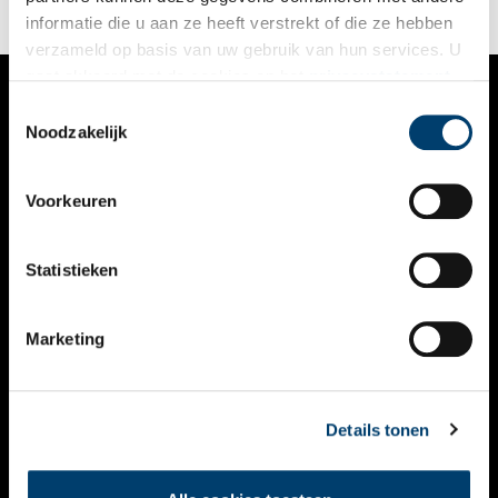
informatie die u aan ze heeft verstrekt of die ze hebben
verzameld op basis van uw gebruik van hun services. U
gaat akkoord met de cookies en het
privacystatement
als u onze website blijft gebruiken.
Toestemmingsselectie
VERHALEN
Noodzakelijk
NIEUWS
Voorkeuren
KALENDER
THEMA’S
Statistieken
ACTIVITEITEN
Marketing
VIDEO’S
OVER ONS
Details tonen
CONTACT