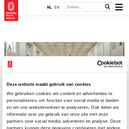
NL
EN
Deze website maakt gebruik van cookies
Amsterdam Museum mag eindelijk gaan verbouwen
We gebruiken cookies om content en advertenties te
Nu de Raad van State in hoger beroep groen licht heeft
gegeven, kan het Amsterdam Museum eindelijk beginnen met
personaliseren, om functies voor social media te bieden
de restauratie van haar gebouwen aan de Kalverstraat.
en om ons websiteverkeer te analyseren. Ook delen we
informatie over uw gebruik van onze site met onze
1 min
partners voor social media, adverteren en analyse. Deze
partners kunnen deze gegevens combineren met andere