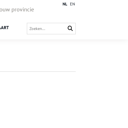
NL
EN
jouw provincie
AART