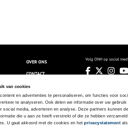
Volg ONH op social med
OVER ONS
CONTACT
NIEUWSBRIEF
ik van cookies
ontent en advertenties te personaliseren, om functies voor soci
DISCLAIMER
erkeer te analyseren. Ook delen we informatie over uw gebruik
PRIVACY
or social media, adverteren en analyse. Deze partners kunnen 
ormatie die u aan ze heeft verstrekt of die ze hebben verzameld
TOEGANKELIJKHEID
es. U gaat akkoord met de cookies en het
privacystatement
als