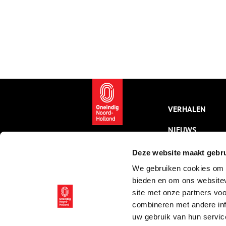
VERHALEN
NIEUWS
KALENDER
Deze website maakt gebru
We gebruiken cookies om c
THEMA’S
bieden en om ons websitev
ACTIVITEITEN
site met onze partners vo
combineren met andere inf
VIDEO’S
uw gebruik van hun servic