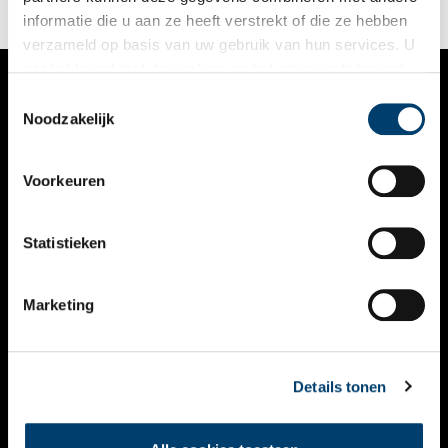
informatie die u aan ze heeft verstrekt of die ze hebben
verzameld op basis van uw gebruik van hun services. U
gaat akkoord met de cookies en het
privacystatement
als u onze website blijft gebruiken.
Toestemmingsselectie
VERHALEN
Noodzakelijk
NIEUWS
Voorkeuren
KALENDER
THEMA’S
Statistieken
ACTIVITEITEN
Marketing
VIDEO’S
OVER ONS
Details tonen
CONTACT