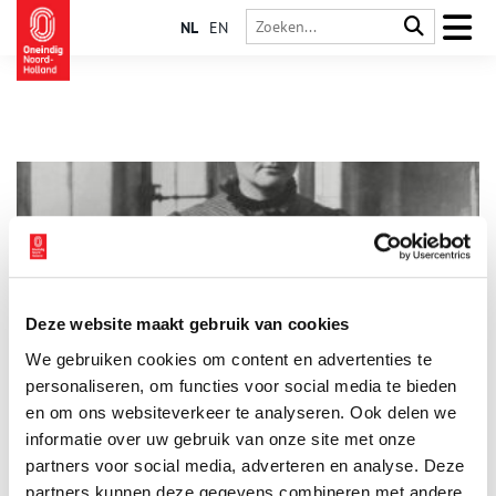
NL
EN
Deze website maakt gebruik van cookies
Ra­dio­ac­tie­ve mode: stra­lend als nooit te­vo­ren
We gebruiken cookies om content en advertenties te
Marie Curie was één van die vrouwen waarvan je je afvraagt,
hoe kreeg ze het toch allemaal voor elkaar? Twee Nobelprijzen
personaliseren, om functies voor social media te bieden
op zak, twee dochters gebaard (waarvan er ééntje ook weer
en om ons websiteverkeer te analyseren. Ook delen we
een Nobelprijs won), en zelfs op latere leeftijd liep ze er nog
informatie over uw gebruik van onze site met onze
altijd stralend bij.
partners voor social media, adverteren en analyse. Deze
partners kunnen deze gegevens combineren met andere