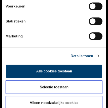
VIDEO’S
Voorkeuren
OVER ONS
Statistieken
CONTACT
NIEUWSBRIEF
Marketing
DISCLAIMER
Details tonen
PRIVACY
TOEGANKELIJKHEID
Alle cookies toestaan
Volg ONH op social media
Selectie toestaan
Alleen noodzakelijke cookies
© ONH | 2026