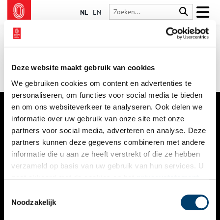
NL
EN
Deze website maakt gebruik van cookies
We gebruiken cookies om content en advertenties te
personaliseren, om functies voor social media te bieden
en om ons websiteverkeer te analyseren. Ook delen we
informatie over uw gebruik van onze site met onze
VERHALEN
partners voor social media, adverteren en analyse. Deze
NIEUWS
partners kunnen deze gegevens combineren met andere
informatie die u aan ze heeft verstrekt of die ze hebben
KALENDER
verzameld op basis van uw gebruik van hun services. U
gaat akkoord met de cookies en het
privacystatement
THEMA’S
als u onze website blijft gebruiken.
Toestemmingsselectie
ACTIVITEITEN
Noodzakelijk