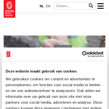
NL
EN
Deze website maakt gebruik van cookies
Het meisje van het Raaksje
We gebruiken cookies om content en advertenties te
Wie was toch het meisje op de foto die was gevonden bij
opgravingen aan de Groeneplaats in Den Burg? Archeologen
personaliseren, om functies voor social media te bieden
van Archeologie West-Friesland stuitten daar in het najaar van
en om ons websiteverkeer te analyseren. Ook delen we
2017 op een ‘fotocliché’ (een drukvorm voor afbeeldingen) van
informatie over uw gebruik van onze site met onze
een meisje in een matrozenpakje. Onlangs heeft Huis van Hilde
de vondst in bruikleen gegeven aan het meisje op de foto. Hoe
partners voor social media, adverteren en analyse. Deze
is zij uiteindelijk gevonden?
partners kunnen deze gegevens combineren met andere