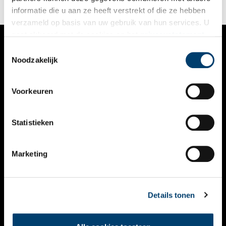
informatie die u aan ze heeft verstrekt of die ze hebben
verzameld op basis van uw gebruik van hun services. U
gaat akkoord met de cookies en het
privacystatement
als u onze website blijft gebruiken.
Toestemmingsselectie
VERHALEN
Noodzakelijk
NIEUWS
Voorkeuren
KALENDER
THEMA’S
Statistieken
ACTIVITEITEN
Marketing
VIDEO’S
OVER ONS
Details tonen
CONTACT