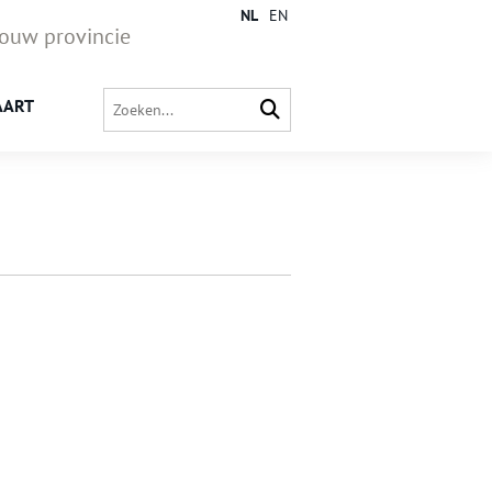
NL
EN
jouw provincie
AART