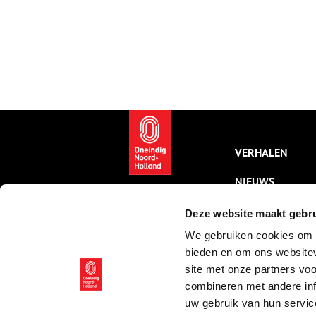
VERHALEN
NIEUWS
KALENDER
Deze website maakt gebru
We gebruiken cookies om c
THEMA’S
bieden en om ons websitev
ACTIVITEITEN
site met onze partners vo
combineren met andere inf
VIDEO’S
uw gebruik van hun servic