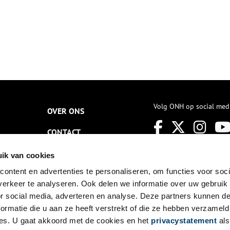
Volg ONH op social med
OVER ONS
CONTACT
NIEUWSBRIEF
ik van cookies
ontent en advertenties te personaliseren, om functies voor soci
DISCLAIMER
erkeer te analyseren. Ook delen we informatie over uw gebruik
PRIVACY
or social media, adverteren en analyse. Deze partners kunnen 
ormatie die u aan ze heeft verstrekt of die ze hebben verzameld
TOEGANKELIJKHEID
es. U gaat akkoord met de cookies en het
privacystatement
als