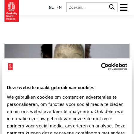
NL
EN
Deze website maakt gebruik van cookies
Fiona Tan presenteert Monomania in het Rijksmuseum
We gebruiken cookies om content en advertenties te
Voor het eerst in de geschiedenis geeft het Rijksmuseum een
hedendaagse kunstenaar carte blanche voor een zoektocht
personaliseren, om functies voor social media te bieden
door de eindeloze collecties van het museum, met als resultaat
en om ons websiteverkeer te analyseren. Ook delen we
een grote tentoonstelling. Fiona Tan: Monomania is een
informatie over uw gebruik van onze site met onze
3 min
indringende tentoonstelling waarin Tan een reis door de geest
maakt. Uitgangspunt hiervoor is haar fascinatie voor de
partners voor social media, adverteren en analyse. Deze
verbeelding van de psychiatrie in de 19de eeuw. Te zien zijn
partners kunnen deze gegevens combineren met andere