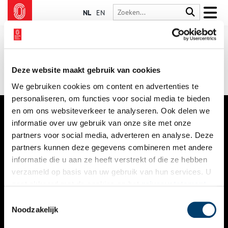
NL
EN
Deze website maakt gebruik van cookies
We gebruiken cookies om content en advertenties te
personaliseren, om functies voor social media te bieden
en om ons websiteverkeer te analyseren. Ook delen we
informatie over uw gebruik van onze site met onze
VERHALEN
partners voor social media, adverteren en analyse. Deze
NIEUWS
partners kunnen deze gegevens combineren met andere
informatie die u aan ze heeft verstrekt of die ze hebben
KALENDER
verzameld op basis van uw gebruik van hun services. U
gaat akkoord met de cookies en het
privacystatement
THEMA’S
als u onze website blijft gebruiken.
Toestemmingsselectie
ACTIVITEITEN
Noodzakelijk