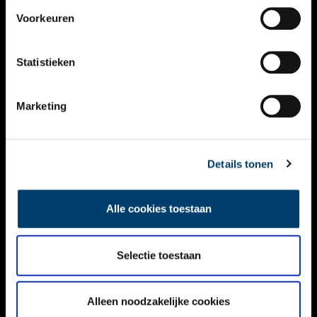
VIDEO’S
Voorkeuren
OVER ONS
Statistieken
CONTACT
NIEUWSBRIEF
Marketing
DISCLAIMER
Details tonen
PRIVACY
TOEGANKELIJKHEID
Alle cookies toestaan
Volg ONH op social media
Selectie toestaan
Alleen noodzakelijke cookies
© ONH | 2026