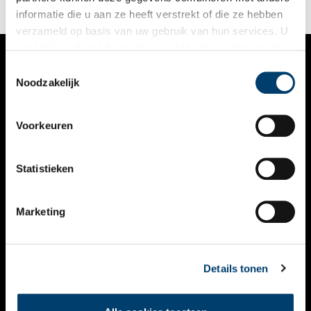
informatie die u aan ze heeft verstrekt of die ze hebben
verzameld op basis van uw gebruik van hun services. U
gaat akkoord met de cookies en het
privacystatement
als u onze website blijft gebruiken.
Toestemmingsselectie
VERHALEN
Noodzakelijk
NIEUWS
Voorkeuren
KALENDER
THEMA’S
Statistieken
ACTIVITEITEN
Marketing
VIDEO’S
OVER ONS
Details tonen
CONTACT