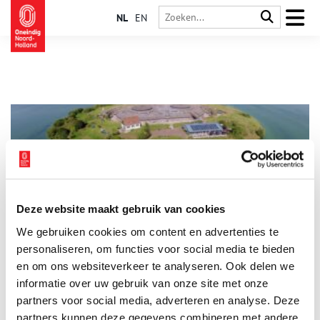
NL
EN
Deze website maakt gebruik van cookies
Festival Proef Pampus!
We gebruiken cookies om content en advertenties te
Met muziek in je oren, lekkers op je bord en blije gezichten om
je heen is Proef Pampus het eilandfestival waar iedereen zich
personaliseren, om functies voor social media te bieden
thuis voelt. Zet voet aan wal en laat je verrassen!
en om ons websiteverkeer te analyseren. Ook delen we
informatie over uw gebruik van onze site met onze
1 min
partners voor social media, adverteren en analyse. Deze
partners kunnen deze gegevens combineren met andere