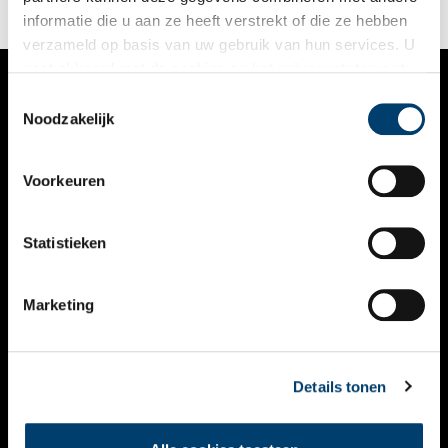
informatie die u aan ze heeft verstrekt of die ze hebben
verzameld op basis van uw gebruik van hun services. U
gaat akkoord met de cookies en het
privacystatement
als u onze website blijft gebruiken.
Toestemmingsselectie
VERHALEN
Noodzakelijk
NIEUWS
Voorkeuren
KALENDER
THEMA’S
Statistieken
ACTIVITEITEN
Marketing
VIDEO’S
OVER ONS
Details tonen
CONTACT