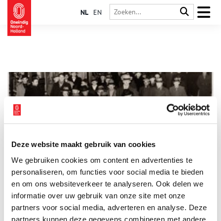
NL
EN
Deze website maakt gebruik van cookies
De Stille Omgang
We gebruiken cookies om content en advertenties te
Elk jaar, gedurende één nacht in maart, lopen vele katholieken
uit Nederland de stille omgang door het centrum van
personaliseren, om functies voor social media te bieden
Amsterdam. Bij deze traditie word de Middeleeuwse
en om ons websiteverkeer te analyseren. Ook delen we
mirakelprocessie herdacht. Een religieuze optocht ter ere van
informatie over uw gebruik van onze site met onze
het Mirakel van Amsterdam. Een heus wonder dat plaatsvond
in 1345, dat de stad op de religieuze kaart zette.
partners voor social media, adverteren en analyse. Deze
partners kunnen deze gegevens combineren met andere